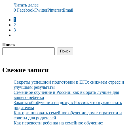
Читать далее
0
Facebook
Twitter
Pinterest
Email
1
2
3
Поиск
Поиск
Свежие записи
Секреты успешной подготовки к ЕГЭ: снижаем стресс и
улучшаем результаты
Семейное обучение в России: как выбрать лучшее для
вашего ребёнка
Законы об обучении на дому в России: что нужно знать
родителям
Как организовать семейное обучение дома: стратегии и
советы для родителей
Как перевести ребенка на семейное обучение: