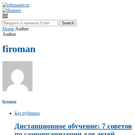
Search
Home
Author
Author
firoman
firoman
Без рубрики
Дистанционное обучение: 7 советов
по самоорганизации для детей