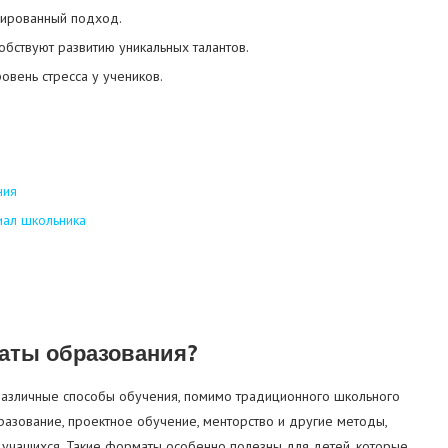
зированный подход.
бствуют развитию уникальных талантов.
овень стресса у учеников.
ния
иал школьника
аты образования?
различные способы обучения, помимо традиционного школьного
разование, проектное обучение, менторство и другие методы,
учащихся. Такие форматы особенно полезны для детей, которые